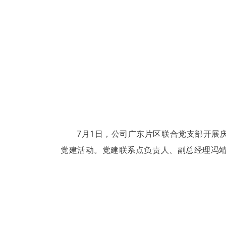
7月1日，公司广东片区联合党支部开展庆
党建活动。党建联系点负责人、
副总经理冯