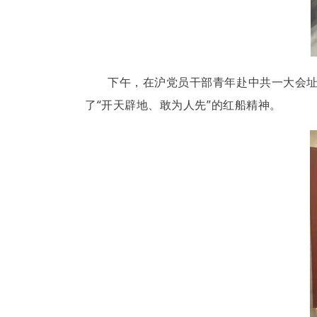
下午，在沪党员干部青年赴中共一大会
了“开天辟地、敢为人先”的红船精神。