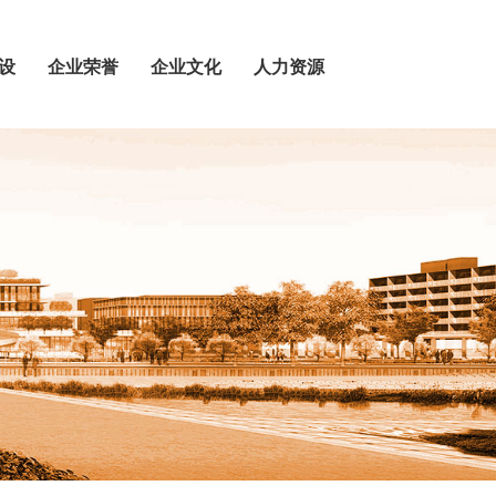
设
企业荣誉
企业文化
人力资源