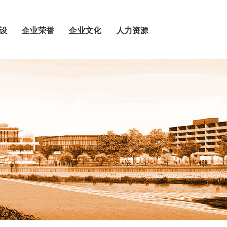
设
企业荣誉
企业文化
人力资源