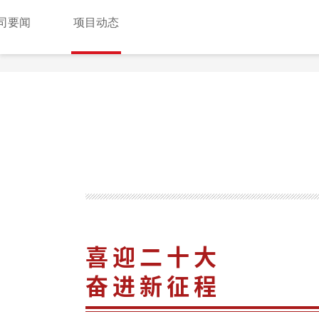
司要闻
项目动态
喜迎二十大
奋进新征程