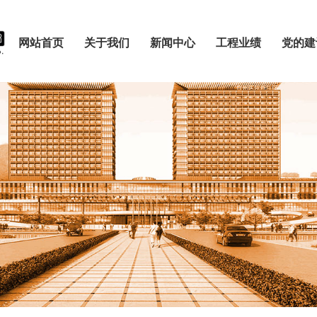
网站首页
关于我们
新闻中心
工程业绩
党的建