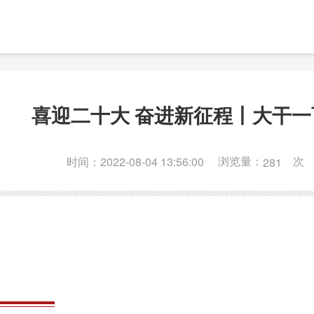
喜迎二十大 奋进新征程丨大干一
浏览量：
次
时间：2022-08-04 13:56:00
281