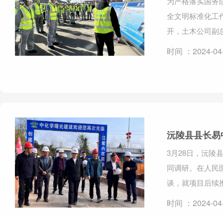
为严格落实国务
全文明标准化工
开，土木公司副
时间 ：2024-04
沅陵县县长易
3月28日，沅
同调研。在人民
谈，就项目后续
时间 ：2024-04