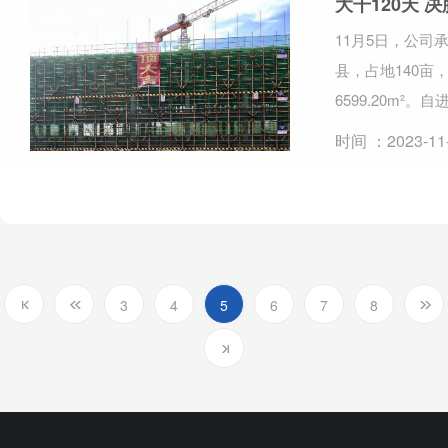
大干120天
11月5日，公
县，占地140亩
6599.20m²
时间 ：2023-11
3
4
5
6
7
8