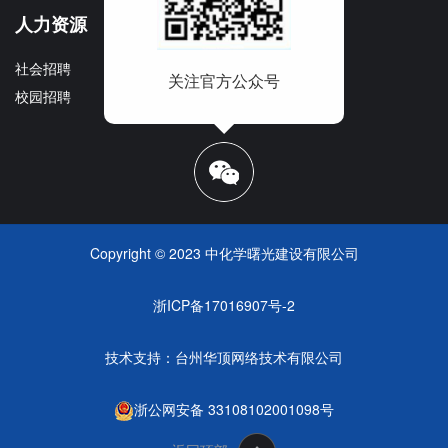
人力资源
社会招聘
关注官方公众号
校园招聘
Copyright © 2023 中化学曙光建设有限公司
浙ICP备17016907号-2
技术支持：
台州华顶网络技术有限公司
浙公网安备 33108102001098号