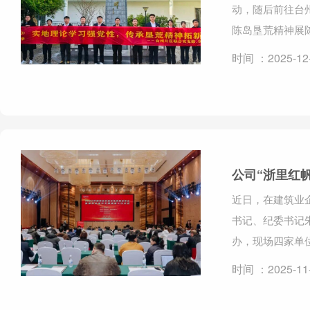
动，随后前往台
陈岛垦荒精神展
时间 ：2025-12
公司“浙里红
近日，在建筑业企
书记、纪委书记
办，现场四家单
时间 ：2025-11