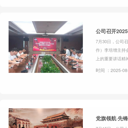
公司召开20
7月30日，公司
作）李培增主持
上的重要讲话精
时间 ：2025-08
党旗领航·先